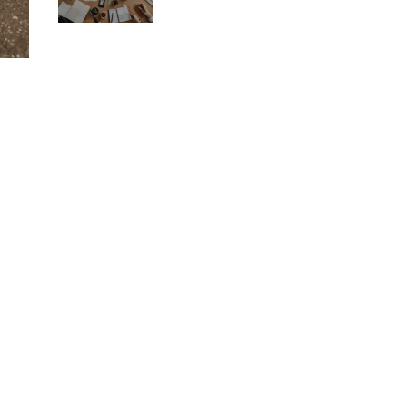
pracę w
nietypowych
branżach?