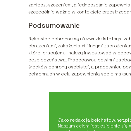
zanieczyszczeniem, a jednocześnie zapewnia
szczególnie ważne w kontekście przestrzegani
Podsumowanie
Rękawice ochronne są niezwykle istotnym za
obrażeniami, zakażeniami i innymi zagrożeni
której pracujemy, należy inwestować w odpo
bezpieczeństwa. Pracodawcy powinni zadbać
środków ochrony osobistej, a pracownicy po
ochronnych w celu zapewnienia sobie maksym
Jako redakcja belchatow.net.pl z
Naszym celem jest dzielenie się 