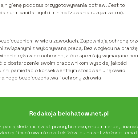
ją higienę podczas przygotowywania potraw. Jest to
a norm sanitarnych i minimalizowania ryzyka zatruć.
bezpieczeniem w wielu zawodach. Zapewniają ochronę pr
ami związanymi z wykonywaną pracą. Bez względu na branżę
wiednie rękawice ochronne, które spełniają wymagane no
 o dostarczenie swoim pracownikom wysokiej jakości
winni pamiętać o konsekwentnym stosowaniu rękawic
alnego bezpieczeństwa i ochrony zdrowia.
Redakcja belchatow.net.pl
 pasją śledzimy świat pracy, biznesu, e-commerce, finansów,
wiedzą i inspirowanie czytelników, by nawet złożone tematy