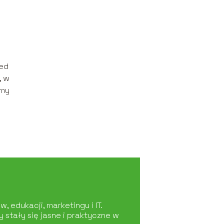
zed
, w
rmy
 edukacji, marketingu i IT.
 stały się jasne i praktyczne w