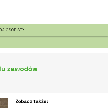
J OSOBISTY
elu zawodów
Zobacz także: