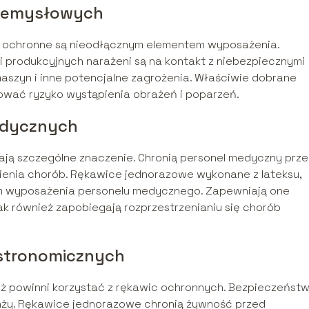
rzemysłowych
ce ochronne są nieodłącznym elementem wyposażenia.
i produkcyjnych narażeni są na kontakt z niebezpiecznymi
aszyn i inne potencjalne zagrożenia. Właściwie dobrane
ować ryzyko wystąpienia obrażeń i poparzeń.
edycznych
ą szczególne znaczenie. Chronią personel medyczny prz
sienia chorób. Rękawice jednorazowe wykonane z lateksu,
em wyposażenia personelu medycznego. Zapewniają one
ak również zapobiegają rozprzestrzenianiu się chorób
stronomicznych
ż powinni korzystać z rękawic ochronnych. Bezpieczeńst
anży. Rękawice jednorazowe chronią żywność przed