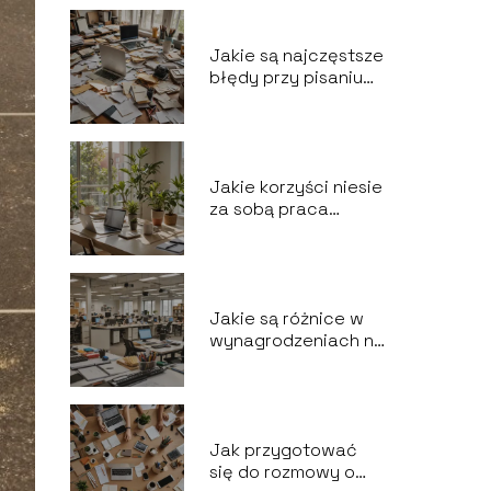
Jakie są najczęstsze
błędy przy pisaniu
CV i jak ich unikać?
Jakie korzyści niesie
za sobą praca
zdalna dla
pracowników?
Jakie są różnice w
wynagrodzeniach na
różnych
stanowiskach w
Polsce?
Jak przygotować
się do rozmowy o